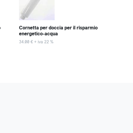
o
Cornetta per doccia per il risparmio
Cornetta docc
energetico-acqua
acqua Karina
34.00 € + iva 22 %
19.67 € + iva 2