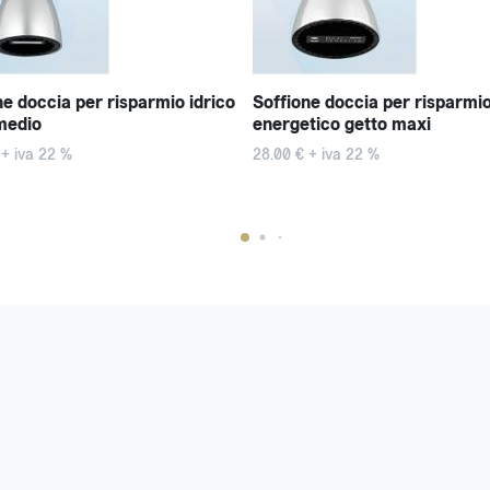
ne doccia per risparmio idrico
Soffione doccia per risparmi
medio
energetico getto maxi
 + iva 22 %
28.00 € + iva 22 %