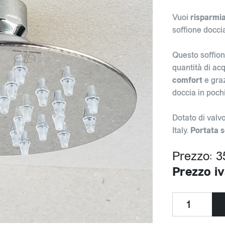
Vuoi
risparmi
soffione docc
Questo soffio
quantità di ac
comfort
e graz
doccia in poch
Dotato di valvo
Italy.
Portata s
Prezzo: 3
Prezzo iv