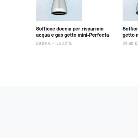
er risparmio
Soffione doccia per risparmio
Soffio
acqua e gas getto mini-Perfecta
getto 
20.00 € + iva 22 %
24.00 €