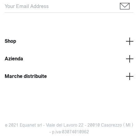
Shop
Azienda
Marche distribuite
© 2021 Equanet srl - Viale del Lavoro 22 - 20010 Casorezzo ( MI )
- p.iva:03074010962