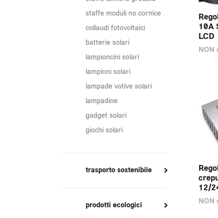
staffe moduli no cornice
Regol
10A 
collaudi fotovoltaici
LCD
batterie solari
NON d
lampioncini solari
lampioni solari
lampade votive solari
lampadine
gadget solari
giochi solari
Regol
trasporto sostenibile
crepu
12/2
NON d
prodotti ecologici