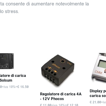
nuta consente di aumentare notevolmente la
lo stress.
atore di carica
 Solsum
00
+iva 10%=
€ 16.50
Display p
Regolatore di carica 4A
carica so
- 12V Phocos
€ 21.00
+i
€ 11.00
+iva 10%=
€ 12.10