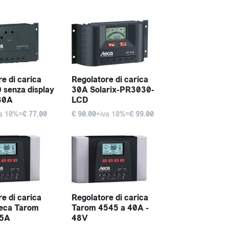
e di carica
Regolatore di carica
senza display
30A Solarix-PR3030-
30A
LCD
va 10%=
€ 77.00
€ 90.00
+iva 10%=
€ 99.00
e di carica
Regolatore di carica
teca Tarom
Tarom 4545 a 40A -
45A
48V