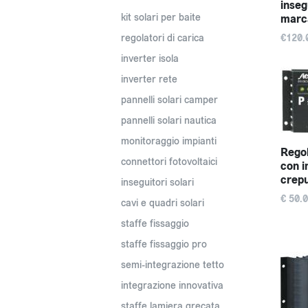
inseg
kit solari per baite
marc
regolatori di carica
€120.
inverter isola
inverter rete
pannelli solari camper
pannelli solari nautica
monitoraggio impianti
Regol
connettori fotovoltaici
con i
crep
inseguitori solari
€ 50.
cavi e quadri solari
staffe fissaggio
staffe fissaggio pro
semi-integrazione tetto
integrazione innovativa
staffe lamiera grecata