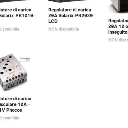
atore di carica
Regolatore di carica
Solarix-PR1010-
20A Solarix-PR2020-
Regolator
LCD
20A 12 o
isponibile
NON disponibile
inseguit
NON dispo
atore di carica
scolare 10A -
4V Phocos
isponibile