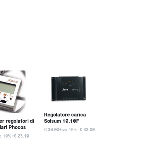
Regolatore carica
er regolatori di
Solsum 10.10F
lari Phocos
€ 30.00
+iva 10%=
€ 33.00
va 10%=
€ 23.10