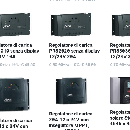
atore di carica
Regolatore di carica
Regolator
010 senza display
PRS2020 senza display
PRS3030 
4V 10A
12/24V 20A
12/24V 
00
+iva 10%=
€ 49.50
€ 60.00
+iva 10%=
€ 66.00
€ 70.00
+i
Regolator
Regolatore di carica
solare S
20A 12 o 24V con
atore di carica
4545 a 
inseguitore MPPT,
12 o 24V con