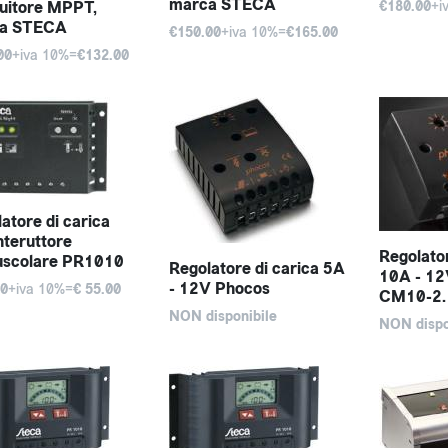
marca STECA
uitore MPPT,
€180.00
+i
a STECA
€150.00
+iva 10%=
€165.00
00
+iva 10%=
€132.00
atore di carica
nteruttore
Regolator
uscolare PR1010
Regolatore di carica 5A
10A - 12
- 12V Phocos
00
+iva 10%=
€ 55.00
CM10-2.
NON disponibile
NON dispo