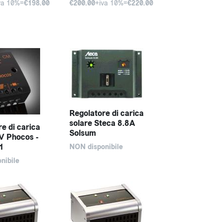
va 10%=
€198.00
€200.00
+iva 10%=
€220.00
Regolatore di carica
solare Steca 8.8A
e di carica
Solsum
V Phocos -
1
NON disponibile
nibile