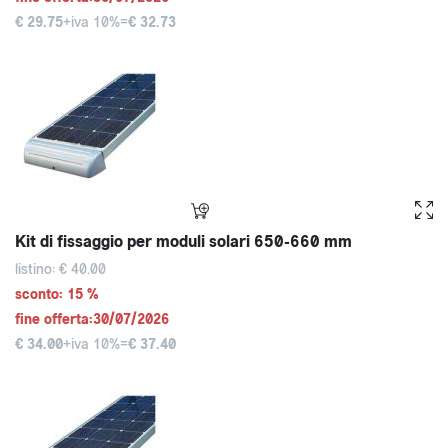
€ 29.75
+iva 10%=
€ 32.73
Kit di fissaggio per moduli solari 650-660 mm
listino: € 40.00
sconto: 15 %
fine offerta:30/07/2026
€ 34.00
+iva 10%=
€ 37.40