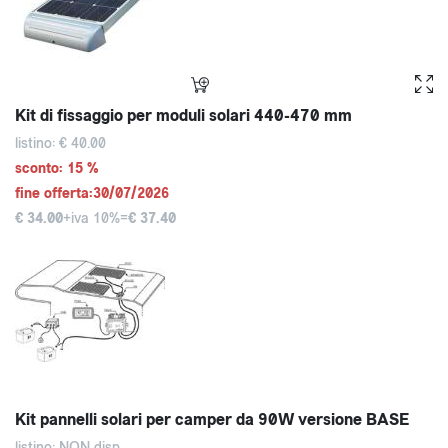
Kit di fissaggio per moduli solari 440-470 mm
listino: € 40.00
sconto: 15 %
fine offerta:30/07/2026
€ 34.00
+iva 10%=
€ 37.40
Kit pannelli solari per camper da 90W versione BASE
listino: NON disp.