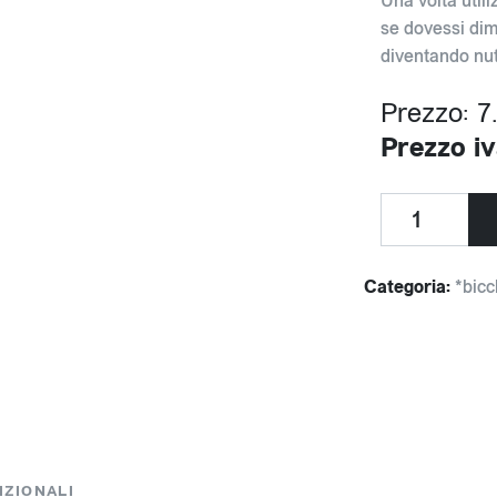
Una volta utili
se dovessi dim
diventando nut
Prezzo: 7
Prezzo iv
Categoria:
*bicc
IZIONALI