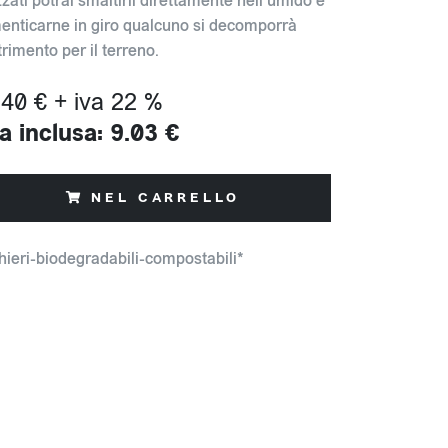
zzati potrai smaltirli direttamente nell'umido e
enticarne in giro qualcuno si decomporrà
rimento per il terreno.
.40 € + iva 22 %
a inclusa: 9.03 €
NEL CARRELLO
hieri-biodegradabili-compostabili*