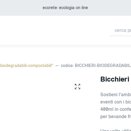
ecorete: ecologia on line
-biodegradabili-compostabili*
codice: BICCHIERI-BIODEGRADABI
Bicchieri
Sostieni l'ambi
eventi con i b
400ml in conf
per bevande fr