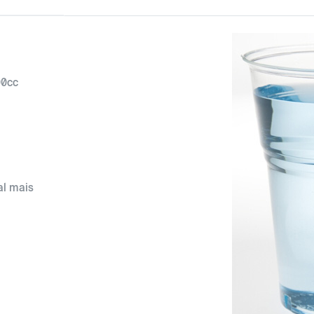
00cc
al mais