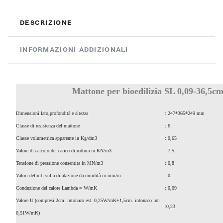
DESCRIZIONE
INFORMAZIONI ADDIZIONALI
Mattone per bioedilizia SL 0,09-36,5cm
Dimensioni lato,profondità e altezza
: 247*365*249
mm
Classe di resistenza del mattone
: 6
Classe volumetrica apparente in Kg/dm3
: 0,65
Valore di calcolo del carico di rottura in KN/m3
: 7,5
Tensione di pressione consentita in MN/m3
: 0,8
Valori definiti sulla dilatazione da umidità in mm/m
: 0
Conduzione del calore Lambda = W/mK
: 0,09
Valore U (compresi 2cm. intonaco est. 0,25W/mK+1,5cm. intonaco int.
:0,23
0,51W/mK)