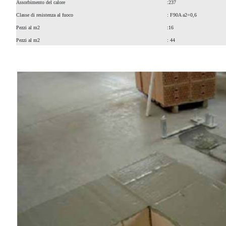
Assorbimento del calore
:237
Classe di resistenza al fuoco
: F90A a2=0,6
Pezzi al m2
:16
Pezzi al m2
: 44