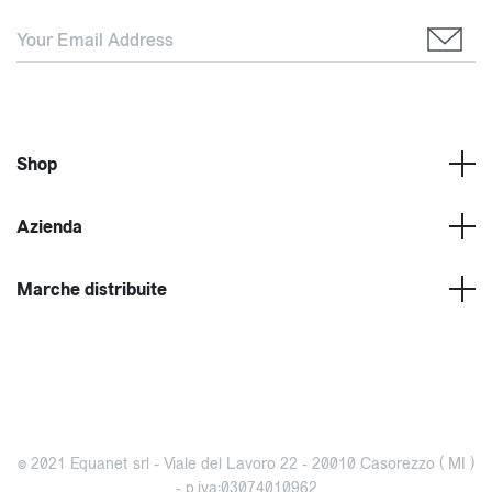
Shop
Azienda
Marche distribuite
© 2021 Equanet srl - Viale del Lavoro 22 - 20010 Casorezzo ( MI )
- p.iva:03074010962