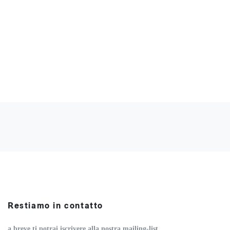
Dimensioni
Product #
Available packaging
Restiamo in contatto
a breve ti potrai iscrivere alla nostra mailing-list