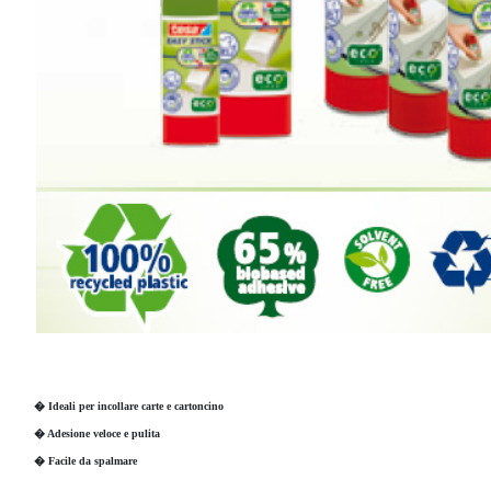
� Ideali per incollare carte e cartoncino
� Adesione veloce e pulita
� Facile da spalmare