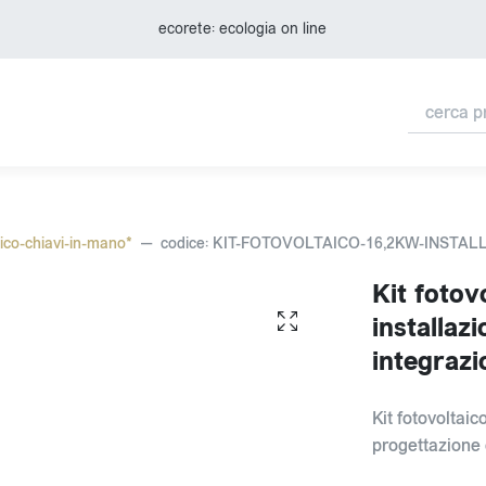
ecorete: ecologia on line
aico-chiavi-in-mano*
codice: KIT-FOTOVOLTAICO-16,2KW-INST
Kit foto
installa
integrazi
Kit fotovoltai
progettazione