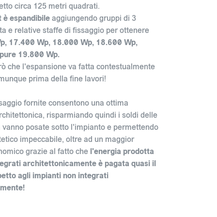
etto circa 125 metri quadrati.
t è espandibile
aggiungendo gruppi di 3
ta e relative staffe di fissaggio per ottenere
p, 17.400 Wp, 18.000 Wp, 18.600 Wp,
pure 19.800 Wp.
ò che l'espansione va fatta contestualmente
omunque prima della fine lavori!
issaggio fornite consentono una ottima
chitettonica, risparmiando quindi i soldi delle
 vanno posate sotto l'impianto e permettendo
stetico impeccabile, oltre ad un maggior
omico grazie al fatto che
l'energia prodotta
tegrati architettonicamente è pagata quasi il
etto agli impianti non integrati
amente!