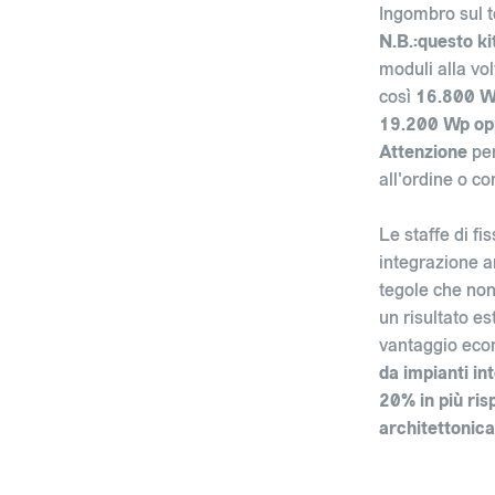
Ingombro sul t
N.B.:questo ki
moduli alla vol
così
16.800 W
19.200 Wp op
Attenzione
per
all'ordine o c
Le staffe di f
integrazione ar
tegole che non
un risultato e
vantaggio econ
da impianti in
20% in più risp
architettonic