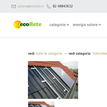
solare@ecorete.it
02 40043632
categorie
energia solare
vedi:
tutte le categorie
vedi categoria:
*fotovolt