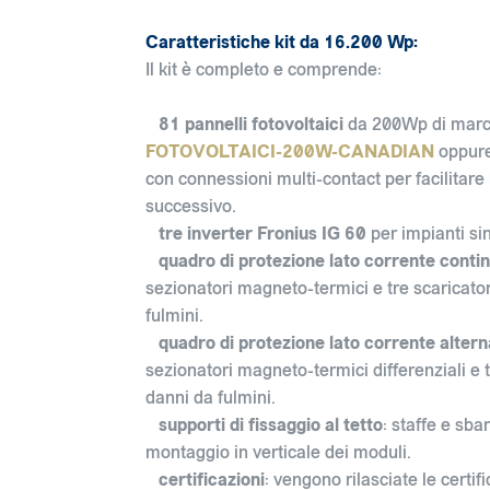
Caratteristiche kit da 16.200 Wp:
Il kit è completo e comprende:
81 pannelli fotovoltaici
da 200Wp di marc
FOTOVOLTAICI-200W-CANADIAN
oppure
con connessioni multi-contact per facilitare 
successivo.
tre inverter Fronius IG 60
per impianti s
quadro di protezione lato corrente conti
sezionatori magneto-termici e tre scaricator
fulmini.
quadro di protezione lato corrente altern
sezionatori magneto-termici differenziali e t
danni da fulmini.
supporti di fissaggio al tetto
: staffe e sba
montaggio in verticale dei moduli.
certificazioni
: vengono rilasciate le certif