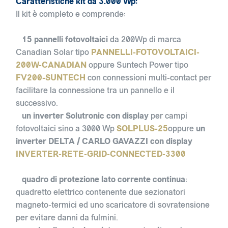
Caratteristiche kit da 3.000 Wp:
Il kit è completo e comprende:
15 pannelli fotovoltaici
da 200Wp di marca
Canadian Solar tipo
PANNELLI-FOTOVOLTAICI-
200W-CANADIAN
oppure Suntech Power tipo
FV200-SUNTECH
con connessioni multi-contact per
facilitare la connessione tra un pannello e il
successivo.
un inverter Solutronic con display
per campi
fotovoltaici sino a 3000 Wp
SOLPLUS-25
oppure
un
inverter DELTA / CARLO GAVAZZI con display
INVERTER-RETE-GRID-CONNECTED-3300
quadro di protezione lato corrente continua
:
quadretto elettrico contenente due sezionatori
magneto-termici ed uno scaricatore di sovratensione
per evitare danni da fulmini.