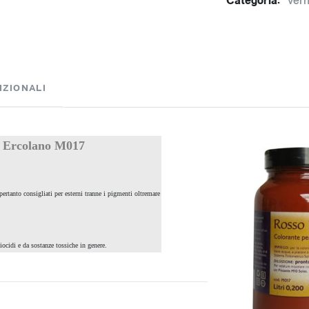
Categoria:
*vern
IZIONALI
o Ercolano M017
pertanto consigliati per esterni tranne i pigmenti oltremare
 biocidi e da sostanze tossiche in genere.