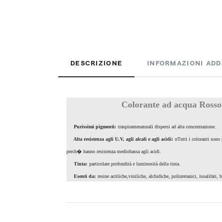
DESCRIZIONE
INFORMAZIONI ADD
Colorante ad acqua Ross
Purissimi pigmenti:
traspirantenaturali dispersi ad alta concentrazione.
Alta resistenza agli U.V, agli alcali e agli acidi:
nTutti i coloranti sono 
perch� hanno resistenza mediobassa agli acidi.
Tinta:
particolare profondità e luminosità della tinta.
Esenti da:
resine acriliche,viniliche, alchidiche, poliuretanici, isoalifati,