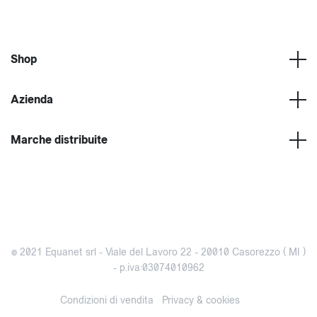
Shop
Azienda
Marche distribuite
© 2021 Equanet srl - Viale del Lavoro 22 - 20010 Casorezzo ( MI )
- p.iva:03074010962
Condizioni di vendita
Privacy & cookies