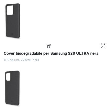
Cover biodegradabile per Samsung S20 ULTRA nera
€ 6.50
+iva 22%=
€ 7.93