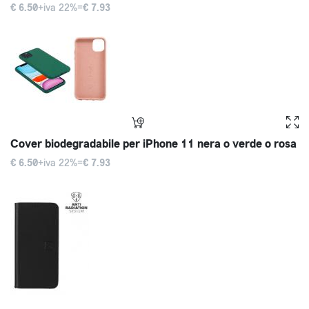
€ 6.50
+iva 22%=
€ 7.93
Cover biodegradabile per iPhone 11 nera o verde o rosa
€ 6.50
+iva 22%=
€ 7.93