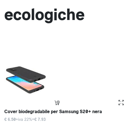
ecologiche
Cover biodegradabile per Samsung S20+ nera
€ 6.50
+iva 22%=
€ 7.93