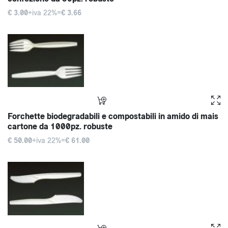
€ 3.00
+iva 22%=
€ 3.66
Forchette biodegradabili e compostabili in amido di mais
cartone da 1000pz. robuste
€ 50.00
+iva 22%=
€ 61.00