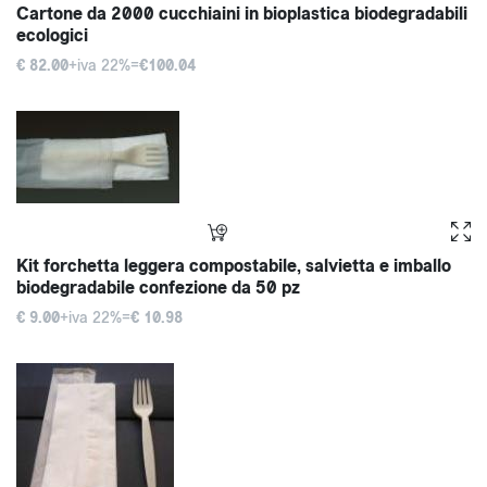
Cartone da 2000 cucchiaini in bioplastica biodegradabili
ecologici
€ 82.00
+iva 22%=
€100.04
Kit forchetta leggera compostabile, salvietta e imballo
biodegradabile confezione da 50 pz
€ 9.00
+iva 22%=
€ 10.98