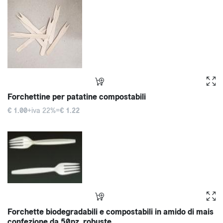
Forchettine per patatine compostabili
€ 1.00
+iva 22%=
€ 1.22
Forchette biodegradabili e compostabili in amido di mais
confezione da 50pz. robuste