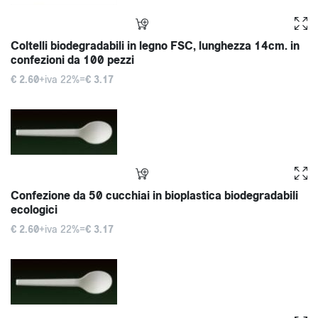
Coltelli biodegradabili in legno FSC, lunghezza 14cm. in
confezioni da 100 pezzi
€ 2.60
+iva 22%=
€ 3.17
Confezione da 50 cucchiai in bioplastica biodegradabili
ecologici
€ 2.60
+iva 22%=
€ 3.17