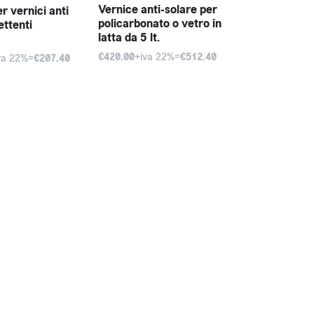
Vernice anti-solare per
r vernici anti
policarbonato o vetro in
lettenti
latta da 5 lt.
€420.00
+iva 22%=
€512.40
va 22%=
€207.40