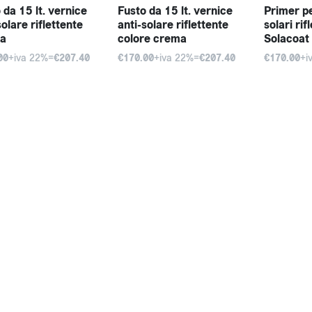
 da 15 lt. vernice
Fusto da 15 lt. vernice
Primer pe
solare riflettente
anti-solare riflettente
solari rif
ca
colore crema
Solacoat
00
+iva 22%=
€207.40
€170.00
+iva 22%=
€207.40
€170.00
+i