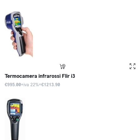
Termocamera infrarossi Flir i3
€995.00
+iva 22%=
€1213.90