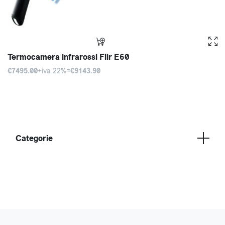
Termocamera infrarossi Flir E60
€7495.00
+iva 22%=
€9143.90
Categorie