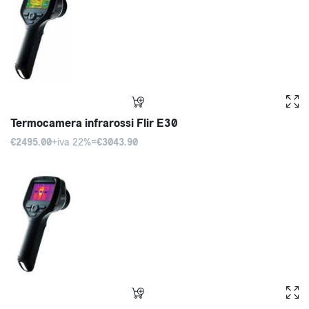
Termocamera infrarossi Flir E30
€2495.00
+iva 22%=
€3043.90