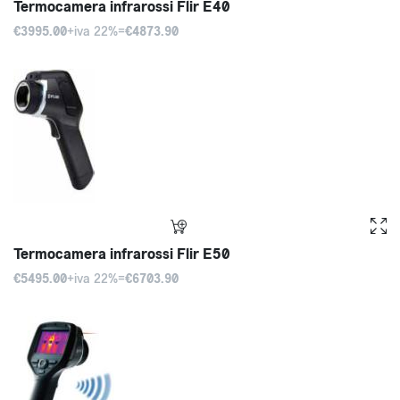
Termocamera infrarossi Flir E40
€3995.00
+iva 22%=
€4873.90
Termocamera infrarossi Flir E50
€5495.00
+iva 22%=
€6703.90