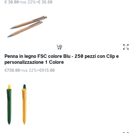
€ 30.00
+iva 22%=
€ 36.60
Penna in legno FSC colore Blu - 250 pezzi con Clip e
personalizzazione 1 Colore
€750.00
+iva 22%=
€915.00