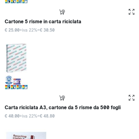
Cartone 5 risme in carta riciclata
€ 25.00
+iva 22%=
€ 30.50
Carta riciclata A3, cartone da 5 risme da 500 fogli
€ 40.00
+iva 22%=
€ 48.80