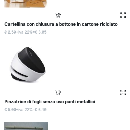
Cartellina con chiusura a bottone in cartone riciclato
€ 2.50
+iva 22%=
€ 3.05
Pinzatrice di fogli senza uso punti metallici
€ 5.00
+iva 22%=
€ 6.10