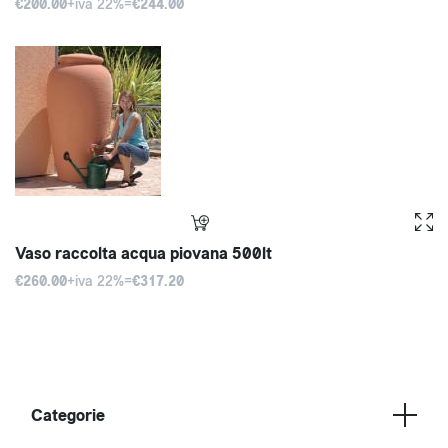
€200.00
+iva 22%=
€244.00
Vaso raccolta acqua piovana 500lt
€260.00
+iva 22%=
€317.20
Categorie