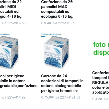
ezione da 22
Confezione da 20
lini MIDI
pannolini MAXI
stabili ed
compostabili ed
gici 4-10 kg.
ecologici 8-16 kg.
+iva 22%=
€ 6.53
€ 5.40
+iva 22%=
€ 6.59
Confezio
ni per igiene
Cartone da 24
tamponi i
nile in cotone
confezioni di tamponi in
REGULAR 
gradabile,confezione
cotone biodegradabile
cotone b
6
per igiene femminile
applicato
+iva 22%=
€ 4.27
€ 75.00
+iva 22%=
€ 91.50
€ 3.20
+iva