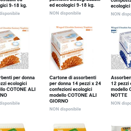
composta
ed ecologici 9-18 kg.
gici 9-18 kg.
ecologici
NON disponibile
isponibile
NON dispo
benti per donna
Cartone di assorbenti
Assorben
zzi ecologici
per donna 14 pezzi x 24
12 pezzi 
llo COTONE ALI
confezioni ecologici
modello
RNO
modello COTONE ALI
NOTTE
GIORNO
isponibile
NON dispo
NON disponibile