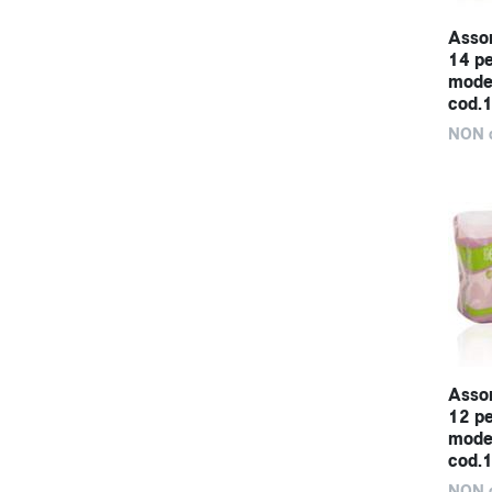
Assor
14 pe
mode
cod.
NON d
Assor
12 pe
mode
cod.