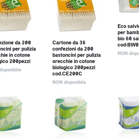
Eco salvi
per bambi
bio 60 sa
ezione da 200
Cartone da 36
cod:BW
ncini per pulizia
confezioni da 200
NON dispo
hie in cotone
bastoncini per pulizia
gico 200pezzi
orecchie in cotone
biologico 200pezzi
isponibile
cod.CE200C
NON disponibile