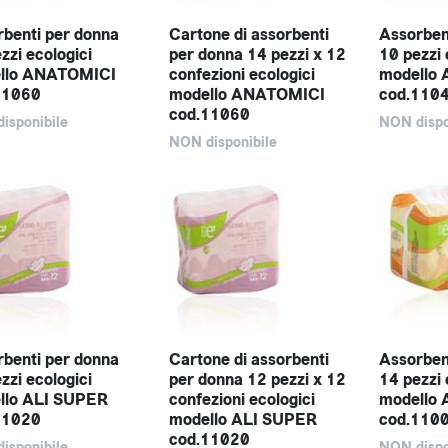
benti per donna
Cartone di assorbenti
Assorben
zzi ecologici
per donna 14 pezzi x 12
10 pezzi 
llo ANATOMICI
confezioni ecologici
modello
11060
modello ANATOMICI
cod.110
cod.11060
isponibile
NON dispo
NON disponibile
benti per donna
Cartone di assorbenti
Assorben
zzi ecologici
per donna 12 pezzi x 12
14 pezzi 
llo ALI SUPER
confezioni ecologici
modello
11020
modello ALI SUPER
cod.110
cod.11020