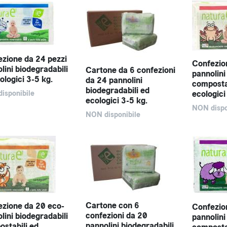
zione da 24 pezzi
Confezio
lini biodegradabili
Cartone da 6 confezioni
pannolini
ologici 3-5 kg.
da 24 pannolini
composta
biodegradabili ed
ecologici
isponibile
ecologici 3-5 kg.
NON dispo
NON disponibile
Cartone con 6
zione da 20 eco-
Confezio
confezioni da 20
lini biodegradabili
pannolini
pannolini biodegradabili
stabili ed