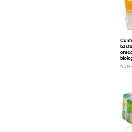
Conf
basto
orecc
biolo
NON d