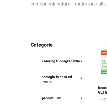
componenti naturali, mater-bi e altre
Categorie
catering Biodegradabile
ecologia in casa ed
ufficio
Assor
ALI 
prodotti BIO
€ 2.47