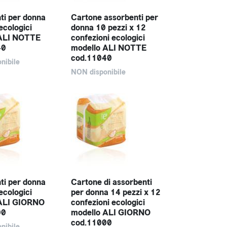
ti per donna
Cartone assorbenti per
ecologici
donna 10 pezzi x 12
 ALI NOTTE
confezioni ecologici
40
modello ALI NOTTE
cod.11040
nibile
NON disponibile
ti per donna
Cartone di assorbenti
ecologici
per donna 14 pezzi x 12
 ALI GIORNO
confezioni ecologici
00
modello ALI GIORNO
cod.11000