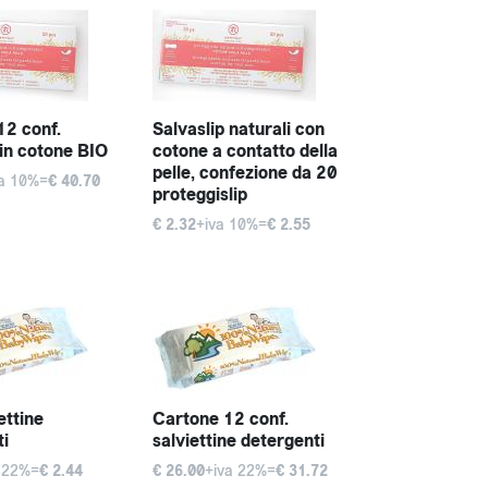
12 conf.
Salvaslip naturali con
 in cotone BIO
cotone a contatto della
pelle, confezione da 20
va 10%=
€ 40.70
proteggislip
€ 2.32
+iva 10%=
€ 2.55
ettine
Cartone 12 conf.
ti
salviettine detergenti
 22%=
€ 2.44
€ 26.00
+iva 22%=
€ 31.72