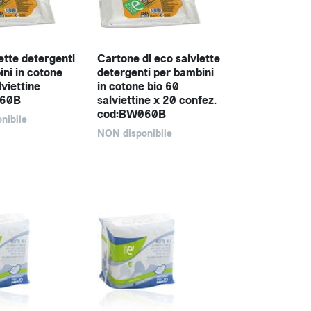
ette detergenti
Cartone di eco salviette
ni in cotone
detergenti per bambini
lviettine
in cotone bio 60
060B
salviettine x 20 confez.
cod:BW060B
nibile
NON disponibile