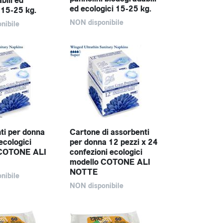
bili ed
ed ecologici 15-25 kg.
 15-25 kg.
NON disponibile
nibile
ti per donna
Cartone di assorbenti
ecologici
per donna 12 pezzi x 24
 COTONE ALI
confezioni ecologici
modello COTONE ALI
NOTTE
nibile
NON disponibile