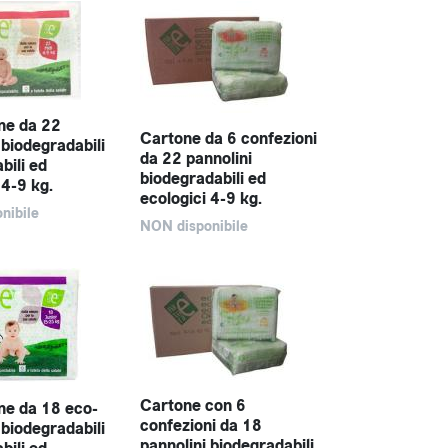
ne da 22
Cartone da 6 confezioni
 biodegradabili
da 22 pannolini
bili ed
biodegradabili ed
 4-9 kg.
ecologici 4-9 kg.
nibile
NON disponibile
Cartone con 6
ne da 18 eco-
confezioni da 18
 biodegradabili
pannolini biodegradabili