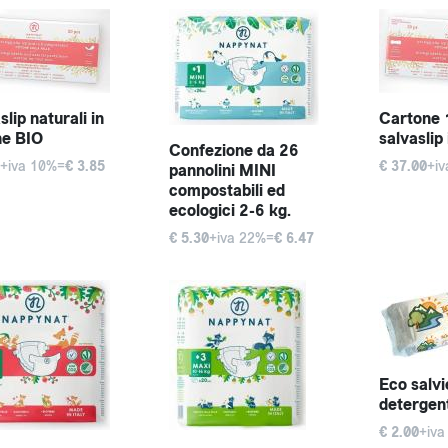
slip naturali in
Cartone 
ne BIO
salvaslip
Confezione da 26
+iva 10%=
€ 3.85
€ 37.00
+i
pannolini MINI
compostabili ed
ecologici 2-6 kg.
€ 5.30
+iva 22%=
€ 6.47
Eco salvi
detergen
€ 2.00
+iva