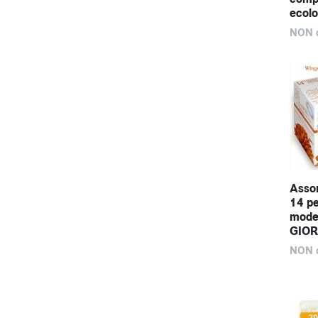
ecolo
NON d
Assor
14 pe
mode
GIO
NON d