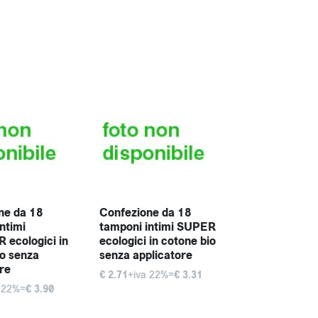
ne da 18
Confezione da 18
ntimi
tamponi intimi SUPER
ecologici in
ecologici in cotone bio
io senza
senza applicatore
re
€ 2.71
+iva 22%=
€ 3.31
 22%=
€ 3.90