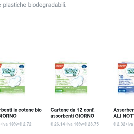
 plastiche biodegradabili.
benti in cotone bio
Cartone da 12 conf.
Assorbent
GIORNO
assorbenti GIORNO
ALI NOT
+iva 10%=
€ 2.72
€ 26.14
+iva 10%=
€ 28.75
€ 2.32
+iva