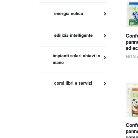
energia eolica
Confe
edilizia intelligente
panno
ed ec
impianti solari chiavi in
NON d
mano
corsi libri e servizi
Confe
panno
compo