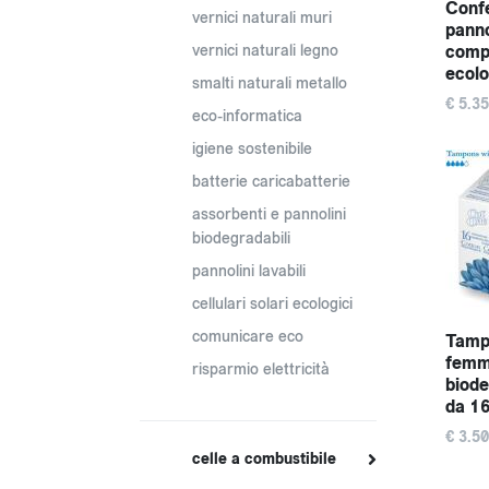
Conf
vernici naturali muri
panno
compo
vernici naturali legno
ecolo
smalti naturali metallo
€ 5.35
eco-informatica
igiene sostenibile
batterie caricabatterie
assorbenti e pannolini
biodegradabili
pannolini lavabili
cellulari solari ecologici
comunicare eco
Tampo
femmi
risparmio elettricità
biode
da 1
€ 3.50
celle a combustibile