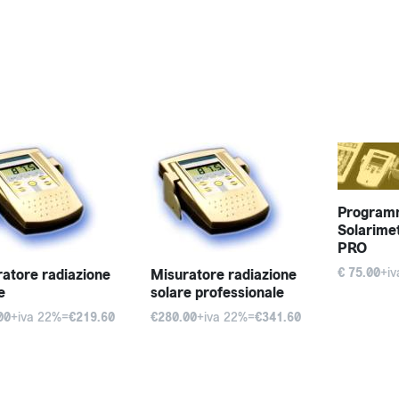
Programm
Solarime
PRO
atore radiazione
Misuratore radiazione
€ 75.00
+i
e
solare professionale
00
+iva 22%=
€219.60
€280.00
+iva 22%=
€341.60