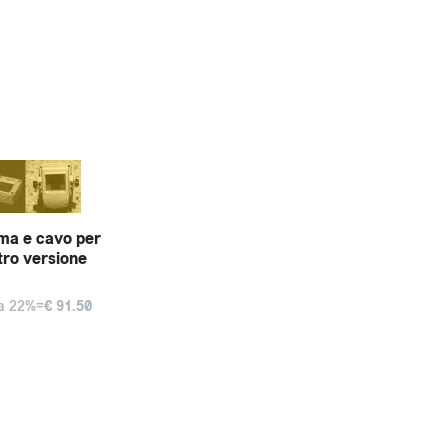
a e cavo per
tro versione
va 22%=
€ 91.50