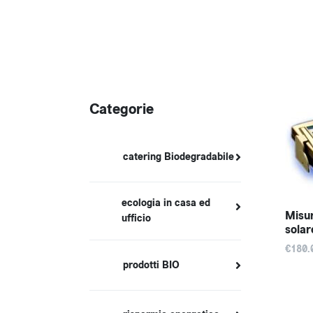
Categorie
catering Biodegradabile
ecologia in casa ed
Misur
ufficio
solar
€180.
prodotti BIO